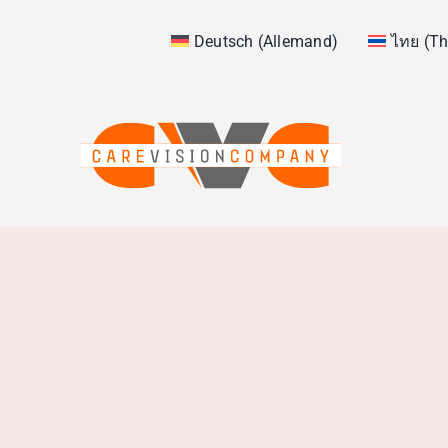
Aller
au
Deutsch
(
Allemand
)
ไทย
(
Th
contenu