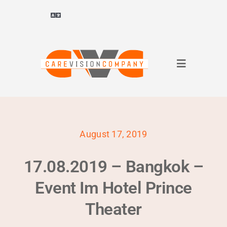
Zum
Inhalt
Navigation
ein-/ausblenden
springen
Deutsch
Navigation
ไทย
(
Thai
)
ein-/ausbl
Über uns
Français
(
Französisch
)
August 17, 2019
für Unternehmen
العربية
(
Arabisch
)
17.08.2019 – Bangkok –
für Bewerber
简体中文
(
Vereinfachtes Chinesisch
)
Event Im Hotel Prince
Theater
Referenzen
English
(
Englisch
)