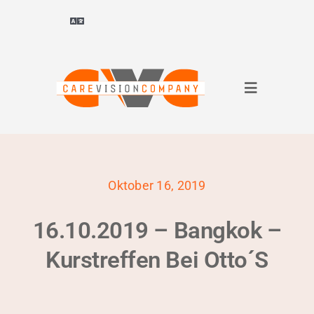
Zum
Inhalt
Navigation
ein-/ausblenden
springen
Deutsch
Navigation
ไทย
(
Thai
)
ein-/ausbl
Über uns
Français
(
Französisch
)
Oktober 16, 2019
für Unternehmen
العربية
(
Arabisch
)
16.10.2019 – Bangkok –
für Bewerber
简体中文
(
Vereinfachtes Chinesisch
)
Kurstreffen Bei Otto´s
Referenzen
English
(
Englisch
)