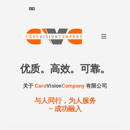
跳
转
切
换
到
导
Deutsch
(
德语
)
内
航
容
切
ไทย
(
泰语
)
换
导
关于我们
Français
(
法语
)
航
优质。高效。可靠。
面向企业
العربية
(
阿拉伯语
)
关于
Care
Vision
Company
有限公司
面向求职者
与人同行，
为人服务
简体中文
–
成功融入
参考文献
English
(
英语
)