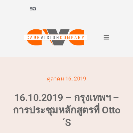
ข้าม
ไป
สลับ
ยัง
การนำ
Deutsch
(
เยอรมัน
)
ทาง
เนื้อหา
สลับ
ไทย
การนำ
ทาง
เกี่ยวกับเรา
Français
(
ฝรั่งเศส
)
ตุลาคม 16, 2019
สำหรับองค์กร
العربية
(
อารบิก
)
16.10.2019 – กรุงเทพฯ –
สำหรับผู้สมัคร
简体中文
(
จีนประยุกต์
)
การประชุมหลักสูตรที่ Otto
´s
ผลงานอ้างอิง
English
(
อังกฤษ
)