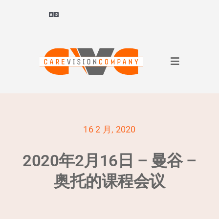
跳
转
切
换
到
导
Deutsch
(
德语
)
内
航
容
切
ไทย
(
泰语
)
换
导
关于我们
Français
(
法语
)
航
16 2 月, 2020
面向企业
العربية
(
阿拉伯语
)
2020年2月16日 – 曼谷 –
面向求职者
简体中文
奥托的课程会议
参考文献
English
(
英语
)