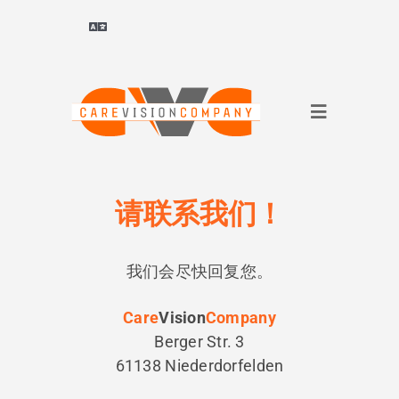
跳
转
切
换
到
导
Deutsch
(
德语
)
内
航
容
切
ไทย
(
泰语
)
换
导
关于我们
Français
(
法语
)
航
请联系我们！
面向企业
العربية
(
阿拉伯语
)
我们会尽快回复您。
面向求职者
简体中文
Care
Vision
Company
Berger Str. 3
参考文献
61138 Niederdorfelden
English
(
英语
)